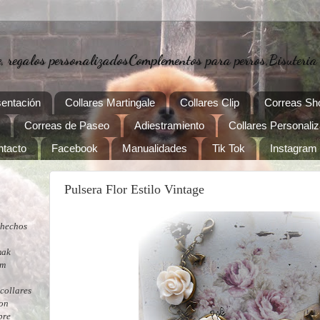
regalos personalizadosComplementos para perros,Bisuteria
entación
Collares Martingale
Collares Clip
Correas S
Correas de Paseo
Adiestramiento
Collares Personali
tacto
Facebook
Manualidades
Tik Tok
Instagram
Pulsera Flor Estilo Vintage
 hechos
mak
Tm
collares
con
pre