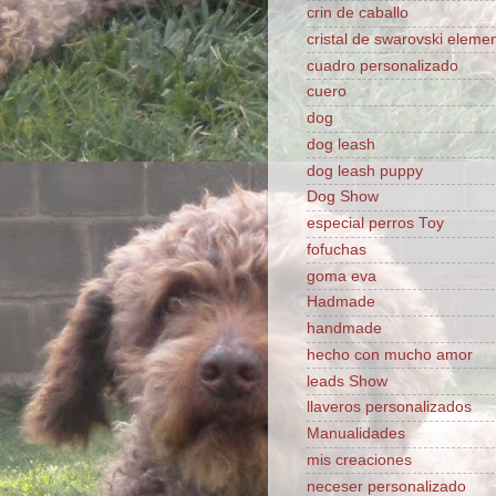
crin de caballo
cristal de swarovski eleme
cuadro personalizado
cuero
dog
dog leash
dog leash puppy
Dog Show
especial perros Toy
fofuchas
goma eva
Hadmade
handmade
hecho con mucho amor
leads Show
llaveros personalizados
Manualidades
mis creaciones
neceser personalizado