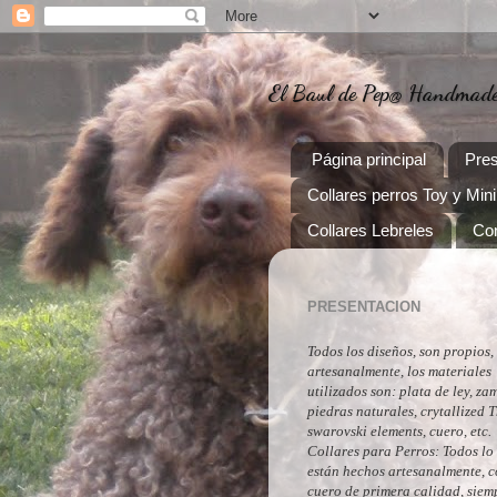
El Baul de Pep@ Handmade, 
Página principal
Pres
Collares perros Toy y Mini
Collares Lebreles
Con
PRESENTACION
Todos los diseños, son propios,
artesanalmente, los materiales
utilizados son: plata de ley, za
piedras naturales, crytallized 
swarovski elements, cuero, etc.
Collares para Perros: Todos lo 
están hechos artesanalmente, 
cuero de primera calidad, siem