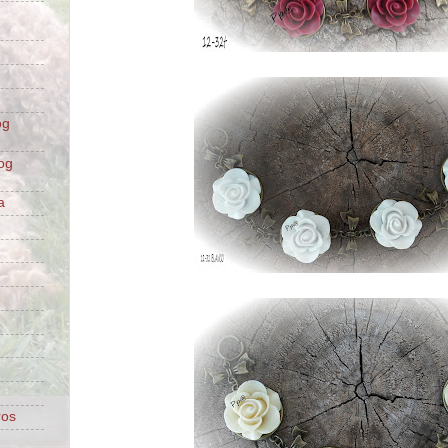
og
og
a
ros