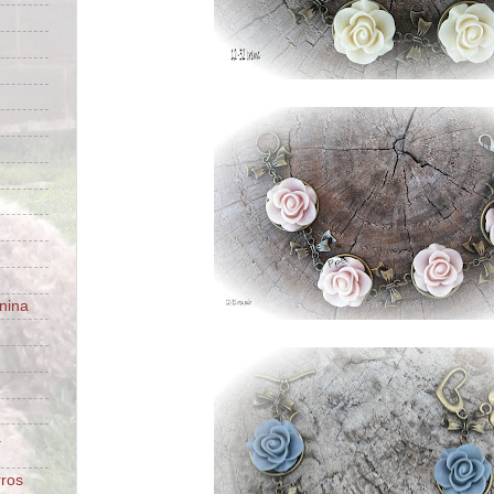
nina
a
rros