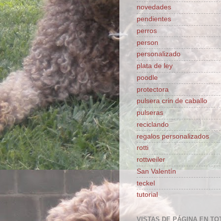
novedades
pendientes
perros
person
personalizado
plata de ley
poodle
protectora
pulsera crin de caballo
pulseras
reciclando
regalos personalizados
rotti
rottweiler
San Valentín
teckel
tutorial
VISTAS DE PÁGINA EN TO