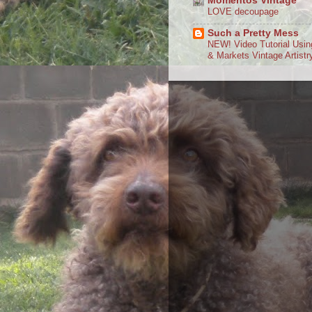
Momentos Vintage
LOVE decoupage
Such a Pretty Mess
NEW! Video Tutorial Usin
& Markets Vintage Artistr