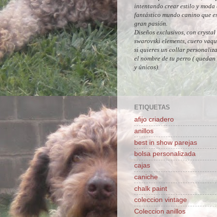
intentando crear estilo y moda 
fantástico mundo canino que es
gran pasión.
Diseños exclusivos, con crystal
swarovski elements, cuero vaque
si quieres un collar personaliz
el nombre de tu perro ( quedan
y únicos).
ETIQUETAS
afijo criadero
anillos
best in show parejas
bolsa personalizada
cajas
caniche
chalk paint
coleccion vintage
Coleccion anillos