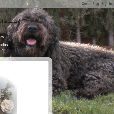
 Artesanal,
how
zados