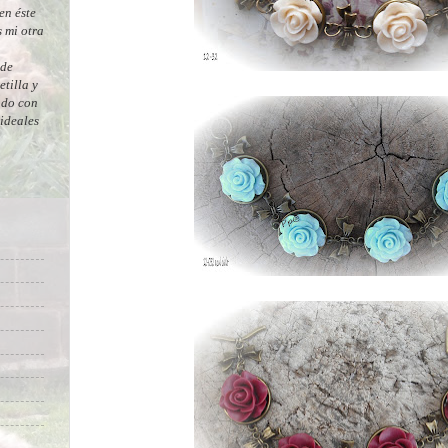
en éste
 mi otra
 de
tilla y
ado con
 ideales