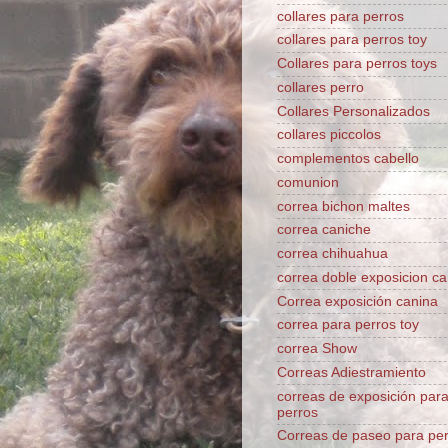
collares para perros
collares para perros toy
Collares para perros toys
collares perro
Collares Personalizados
collares piccolos
complementos cabello
comunion
correa bichon maltes
correa caniche
correa chihuahua
correa doble exposicion ca
Correa exposición canina
correa para perros toy
correa Show
Correas Adiestramiento
correas de exposición par
perros
Correas de paseo para pe