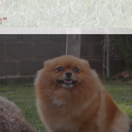
g 49
y!