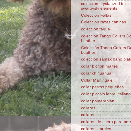
coleccion crystallized tm
swarovski elements
Coleccion Fallas
Coleccion razas caninas
coleccion tagua
coleccion Tango Collars D
Leather
Colección Tango Collars D
Leather
coleccion zamak baño plat
collar bichon maltes
collar chihuahua
Collar Martingale
collar perros pequeños
collar piccolo lebrel italiano
collar pomeranian
collares
collares clip
collares de cuero para per
collares lebreles